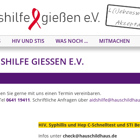
S
HIV UND STIS
WAS NOCH ...
MITMACHEN
HILFE GIESSEN E.V.
en Sie gerne mit uns einen Termin vereinbaren.
Tel
0641 19411
. Schriftliche Anfragen über
aidshilfe@hauschildhau
HIV, Syphillis und Hep C-Schnelltest und STI B
Infos unter
check@hauschildhaus.de