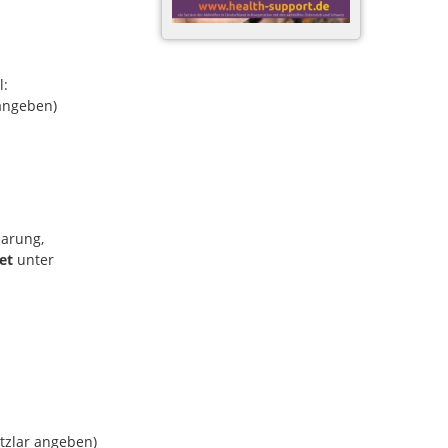
l:
 angeben)
arung,
det
unter
etzlar angeben)